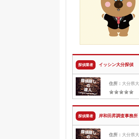
イッシン大分探偵
探偵業者
住所：
大分県大
岸和田昇調査事務所
探偵業者
住所：
大分県大