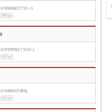
分市顕徳町2丁目1−3
880 pv
分
分市明野西2丁目33−1
853 pv
分市鶴崎323番地
810 pv