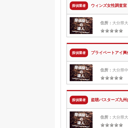
ウィンズ女性調査室
探偵業者
住所：
大分県大
プライベートアイ興
探偵業者
住所：
大分県中
盗聴バスターズ九州(
探偵業者
住所：
大分県大