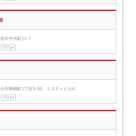
部
府市千代町12−7
757 pv
分市舞鶴町1丁目3−30 エスティビル4...
752 pv