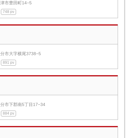
津市豊田町14−5
748 pv
分市大字横尾3738−5
891 pv
分市下郡南5丁目17−34
884 pv