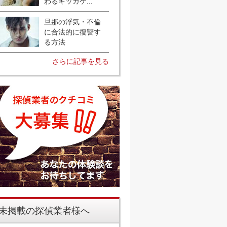
わるキッカケ...
旦那の浮気・不倫
に合法的に復讐す
る方法
さらに記事を見る
未掲載の探偵業者様へ