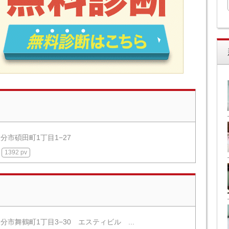
分市碩田町1丁目1−27
1392 pv
分市舞鶴町1丁目3−30 エスティビル ...