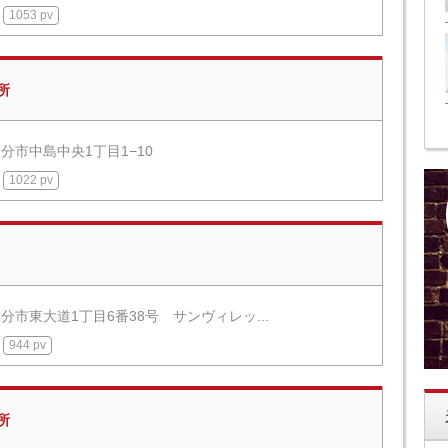
1053 pv
所
分市中島中央1丁目1−10
1022 pv
分市東大道1丁目6番38号 サンヴィレッ...
944 pv
所