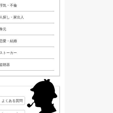
浮気・不倫
人探し・家出人
身元
恋愛・結婚
ストーカー
盗聴器
よくある質問