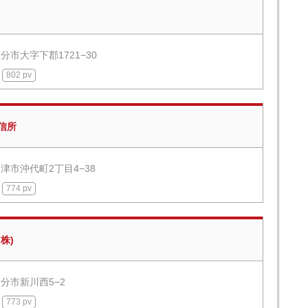
分市大字下郡1721−30
802 pv
信所
津市沖代町2丁目4−38
774 pv
株)
分市新川西5−2
773 pv