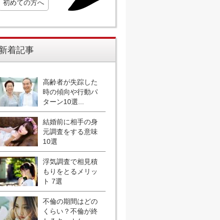
初めての方へ
新着記事
高齢者が失踪した
時の傾向や行動パ
ターン10選...
結婚前に相手の身
元調査をする意味
10選
浮気調査で相見積
もりをとるメリッ
ト 7選
不倫の期間はどの
くらい？不倫が終